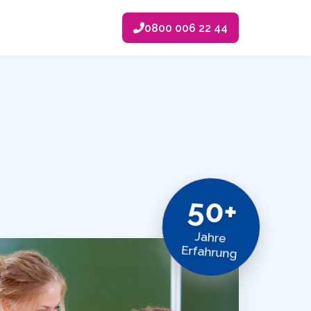
0800 006 22 44
50+
Jahre
Erfahrung