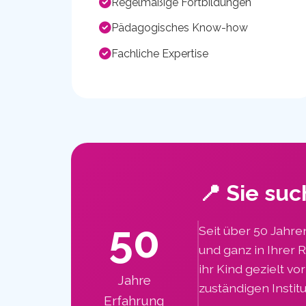
Regelmäßige Fortbildungen
Pädagogisches Know-how
Fachliche Expertise
📍 Sie suc
50
Seit über 50 Jahre
und ganz in Ihrer 
ihr Kind gezielt v
Jahre
zuständigen Institu
Erfahrung